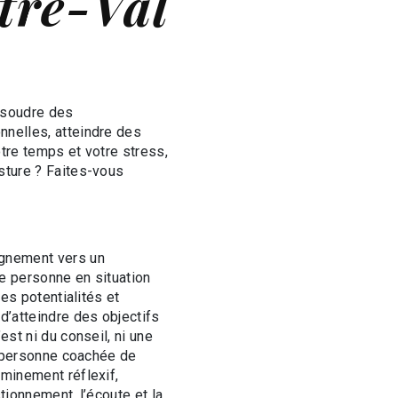
tre-Val
ésoudre des
nnelles, atteindre des
tre temps et votre stress,
sture ? Faites-vous
agnement vers un
e personne en situation
des potentialités et
d’atteindre des objectifs
est ni du conseil, ni une
la personne coachée de
eminement réflexif,
tionnement, l’écoute et la