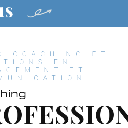
us
C COACHING ET
UTIONS EN
AGEMENT ET
MUNICATION
hing
ROFESSIO