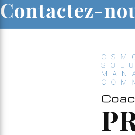
Contactez-no
CSM
SOL
MAN
COM
Coac
P