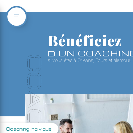
Panneau de gestion des cookies
Bénéficiez
D’UN COACHIN
COACHING
si vous êtes à Orléans, Tours et alentour.
Coaching individuel