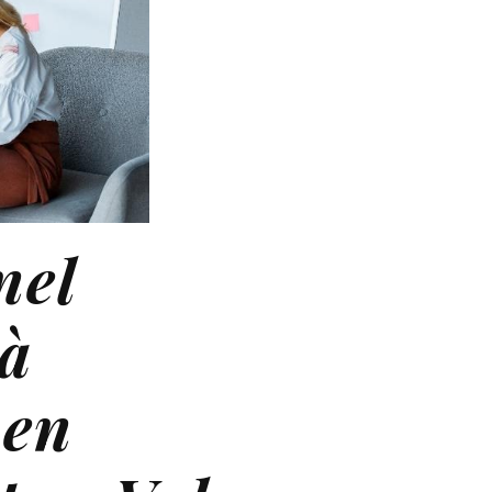
nel
 à
 en