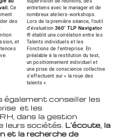
gie au
supervision de réunions, des
ail.
Ce
entretiens avec le manager et de
nement
nombreux ateliers-workshops.
nder des
Lors de la première séance, l’outil
t
d’évaluation
360° TLP Navigator
ntion
®
établit une corrélation entre les
ssion, et
Talents individuels et les
étences
Fonctions de l’entreprise. En
ive.
préalable à la restitution du test,
un positionnement individuel et
une prise de conscience collective
s’effectuent sur « la roue des
talents ».
également conseiller les
rise et les
RH, dans la gestion
e leurs sociétés.
L’écoute, la
 et la recherche de