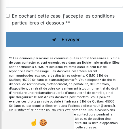
En cochant cette case, j'accepte les conditions
particulières ci-dessous **
Envoyer
** Les données personnelles communiquées sont nécessaires aux fins
de vous contacter et sont enregistrées dans un fichier informatisé. Elles
sont destinées à CSMC et ses sous-traitants dans le seul but de
répondre à votre message. Les données collectées seront
communiquées aux seuls destinataires suivants: CSMC 8 Bd de
Québec, 45000 Orléans elie.arnault@csmc.fr. Vous disposez de droits
d’accès, de rectification, d’effacement, de portabilité, de limitation,
d’opposition, de retrait de votre consentement à tout moment et du droit
d’introduire une réclamation auprès d’une autorité de contrôle, ainsi
que d’organiser le sort de vos données post-mortem. Vous pouvez
exercer ces droits par voie postale à l'adresse 8 Bd de Québec, 45000
Orléans ou par courrier électronique à l'adresse elie.arnault@csmc.fr.
Un justificatif d'identité pourra vous être demandé. Nous conservons
vos données pendant la période de prise de contact puis pendant la
durée de prescription légale aux fins probatoires et de gestion des
contentieux. Vous avez le droit de vous inscrire sur la liste d'opposition
au démarchage téléphonique, disponible à cette adresse: