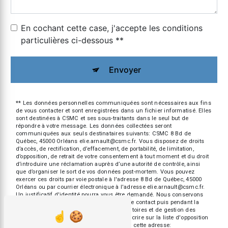
En cochant cette case, j'accepte les conditions
particulières ci-dessous **
Envoyer
** Les données personnelles communiquées sont nécessaires aux fins
de vous contacter et sont enregistrées dans un fichier informatisé. Elles
sont destinées à CSMC et ses sous-traitants dans le seul but de
répondre à votre message. Les données collectées seront
communiquées aux seuls destinataires suivants: CSMC 8 Bd de
Québec, 45000 Orléans elie.arnault@csmc.fr. Vous disposez de droits
d’accès, de rectification, d’effacement, de portabilité, de limitation,
d’opposition, de retrait de votre consentement à tout moment et du droit
d’introduire une réclamation auprès d’une autorité de contrôle, ainsi
que d’organiser le sort de vos données post-mortem. Vous pouvez
exercer ces droits par voie postale à l'adresse 8 Bd de Québec, 45000
Orléans ou par courrier électronique à l'adresse elie.arnault@csmc.fr.
Un justificatif d'identité pourra vous être demandé. Nous conservons
vos données pendant la période de prise de contact puis pendant la
durée de prescription légale aux fins probatoires et de gestion des
contentieux. Vous avez le droit de vous inscrire sur la liste d'opposition
au démarchage téléphonique, disponible à cette adresse: