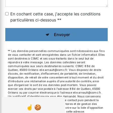
En cochant cette case, j'accepte les conditions
particulières ci-dessous **
Envoyer
** Les données personnelles communiquées sont nécessaires aux fins
de vous contacter et sont enregistrées dans un fichier informatisé. Elles
sont destinées à CSMC et ses sous-traitants dans le seul but de
répondre à votre message. Les données collectées seront
communiquées aux seuls destinataires suivants: CSMC 8 Bd de
Québec, 45000 Orléans elie.arnault@csmc.fr. Vous disposez de droits
d’accès, de rectification, d’effacement, de portabilité, de limitation,
d’opposition, de retrait de votre consentement à tout moment et du droit
d’introduire une réclamation auprès d’une autorité de contrôle, ainsi
que d’organiser le sort de vos données post-mortem. Vous pouvez
exercer ces droits par voie postale à l'adresse 8 Bd de Québec, 45000
Orléans ou par courrier électronique à l'adresse elie.arnault@csmc.fr.
Un justificatif d'identité pourra vous être demandé. Nous conservons
vos données pendant la période de prise de contact puis pendant la
durée de prescription légale aux fins probatoires et de gestion des
contentieux. Vous avez le droit de vous inscrire sur la liste d'opposition
au démarchage téléphonique, disponible à cette adresse: