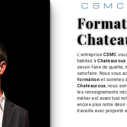
CSM
formation à
Chatea
L’entreprise
CSMC
vous
habitez à
Chateauroux
savoir-faire de qualité,
satisfaire. Nous vous a
formation
et sommes à 
Chateauroux
, nous so
les renseignements néc
métier est avant tout no
encore plus notre désir 
travaille avec propreté e