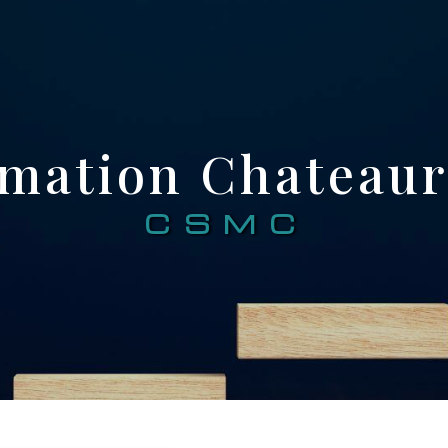
rmation Chateau
CSMC